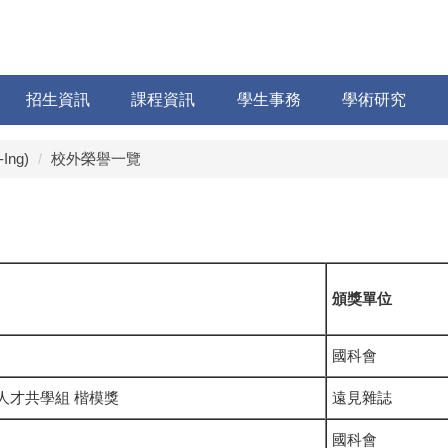
招生資訊
課程資訊
學生事務
學術研究
Ing)
校外榮譽一覽
頒獎單位
國科會
 人才共學組 楷模獎
遠見雜誌
國科會