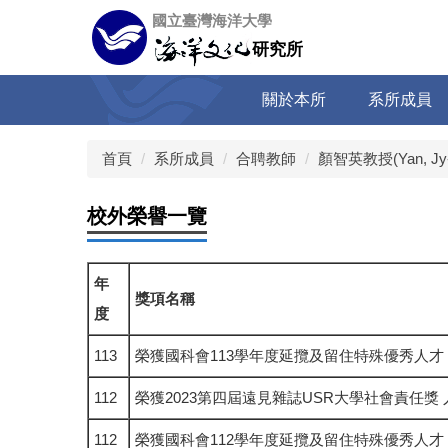
跳
國立臺灣海洋大學
到
研究所
主
要
關於本所
系所成員
內
容
區
首頁
系所成員
合聘教師
顏智英教授(Yan, Jy-
校外榮譽一覽
年
獎項名稱
度
113
榮獲國科會113學年度延攬及留住特殊優秀人才
112
榮獲2023第四屆遠見雜誌USR大學社會責任獎
112
榮獲國科會112學年度延攬及留住特殊優秀人才