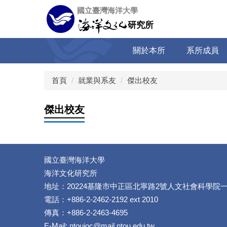
跳
國立臺灣海洋大學
到
研究所
主
要
關於本所
系所成員
內
容
區
首頁
就業與系友
傑出校友
傑出校友
國立臺灣海洋大學
海洋文化研究所
地址：20224基隆市中正區北寧路2號人文社會科學院
電話：+886-2-2462-2192 ext 2010
傳真：+886-2-2463-4695
E-Mail: ntouioc@mail.ntou.edu.tw