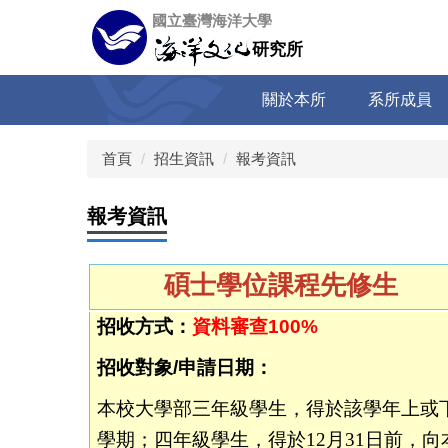
跳
國立臺灣海洋大學
到
研究所
主
要
關於本所
系所成員
內
容
區
首頁
招生資訊
報考資訊
報考資訊
碩士學位課程先修生
招收方式：
資料審查100%
招收對象/申請日期：
本校
大學部
三年級學生，得於該學年上或
學期；
四年級學生，得於12月31日前，向