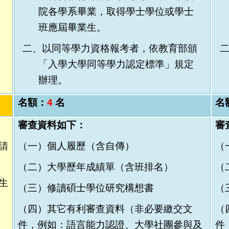
院各學系畢業，取得學士學位或學士
班應屆畢業生。
二、以同等學力資格報考者，依教育部頒
二
「入學大學同等學力認定標準」規定
辦理。
名額：
4
名
名
審查資料如下：
審
請
（一）個人履歷（含自傳）
（
（二）
大學歷年成績單（含班排名）
（
生
（三）
修讀碩士學位研究構想書
（
（四）其它有利審查資料（非必要繳交文
（
件，例如：語言能力認證、大學社團參與及
件