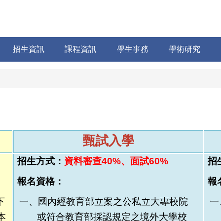
招生資訊
課程資訊
學生事務
學術研究
甄試入學
招生方式：
資料審查
4
0%、
面試
6
0%
招
報名資格：
報
下
一、國內經教育部立案之公私立大專校院
一
本
或符合教育部採認規定之境外大學校