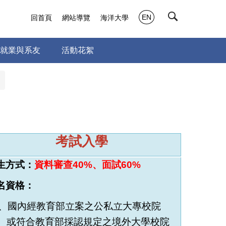
EN
回首頁
網站導覽
海洋大學
就業與系友
活動花絮
考試入學
生方式：
資料審查
4
0%、
面試
6
0%
名資格：
、國內經教育部立案之公私立大專校院
或符合教育部採認規定之境外大學校院