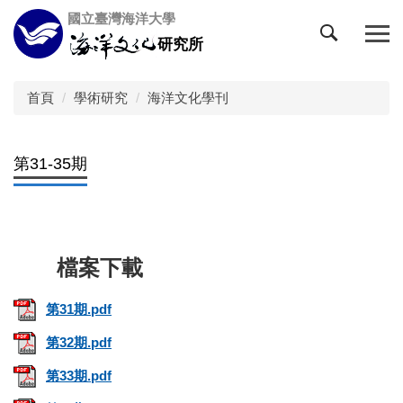
跳
國立臺灣海洋大學
到
研究所
主
要
內
首頁
學術研究
海洋文化學刊
容
區
第31-35期
第31期.pdf
第32期.pdf
第33期.pdf