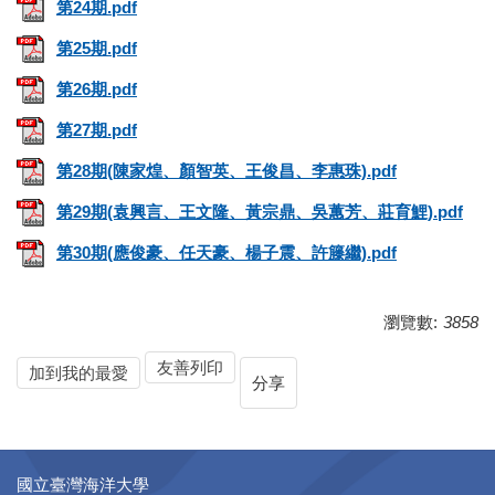
第24期.pdf
第25期.pdf
第26期.pdf
第27期.pdf
第28期(陳家煌、顏智英、王俊昌、李惠珠).pdf
第29期(袁興言、王文隆、黃宗鼎、吳蕙芳、莊育鯉).pdf
第30期(應俊豪、任天豪、楊子震、許籐繼).pdf
瀏覽數:
3858
友善列印
加到我的最愛
分享
國立臺灣海洋大學