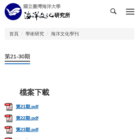
跳
國立臺灣海洋大學
到
研究所
主
要
內
首頁
學術研究
海洋文化學刊
容
區
第21-30期
第21期.pdf
第22期.pdf
第23期.pdf