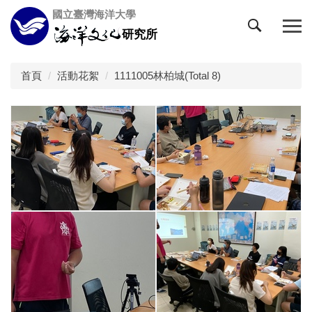
跳
國立臺灣海洋大學
到
研究所
主
要
內
首頁
活動花絮
1111005林柏城(Total 8)
容
區